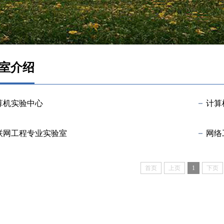
室介绍
算机实验中心
计算
联网工程专业实验室
网络
首页
上页
1
下页