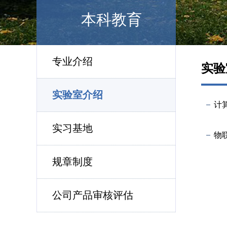
本科教育
专业介绍
实验
实验室介绍
计
实习基地
物
规章制度
公司产品审核评估