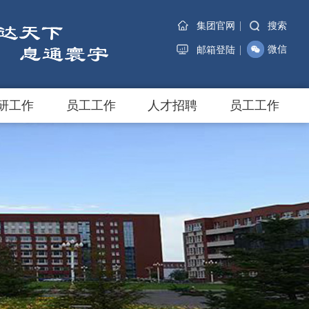
|
搜索
集团官网
|
微信
邮箱登陆
n
研工作
员工工作
人才招聘
员工工作