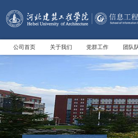
公司首页
关于我们
党群工作
团队